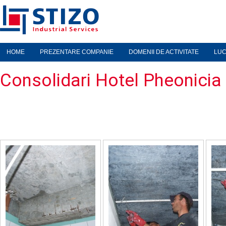
HOME
PREZENTARE COMPANIE
DOMENII DE ACTIVITATE
LUC
Consolidari Hotel Pheonici
Cu noi aerul este mai curat 